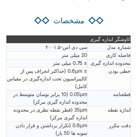
◇◇
مشخصات
◇◇
کاوشگر اندازه گیری
شماره مدل
سی دی اس-۲۰۰۱.۵
فاصله کاری
20 میلی متر
محدوده اندازه گیری
± 0.75 میلی متر
خطی بودن
± 0.6μm (حداکثر انحراف پس از
کالیبراسیون تحت اندازه‌گیری در مقیاس
کامل)
قطعنامه
0.05μm (10 برابر نوسان متوسط ​​در
محدوده اندازه گیری مرکز)
اندازه نقطه
35μm (قطر نقطه نظری در محدوده
اندازه گیری مرکز)
دقت مکرر
0.6μm (تکرار برداشتن و قرار دادن
نمونه ها 50 بار)