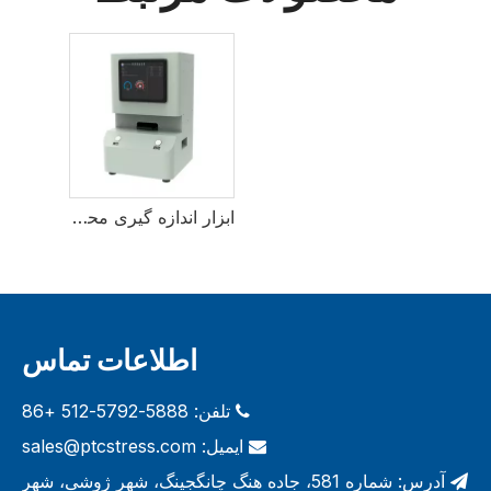
ابزار اندازه گیری محور ورق پلاریزر
اطلاعات تماس
تلفن: 5888-5792-512 +86

ایمیل:
sales@ptcstress.com

آدرس: شماره 581، جاده هنگ چانگجینگ، شهر ژوشی، شهر
