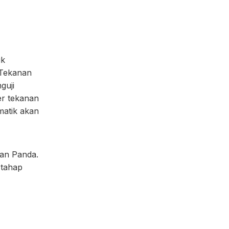
uk
 Tekanan
guji
er tekanan
matik akan
dan Panda.
 tahap