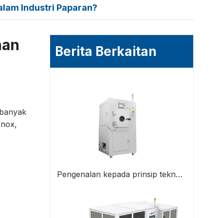
lam Industri Paparan?
nan
Berita Berkaitan
 banyak
onox,
Pengenalan kepada prinsip teknologi permukaan plasma