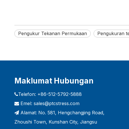
Pengukur Tekanan Permukaan
Pengukuran t
Maklumat Hubungan
Telefon: +86-512-5792-5888

Emel:
sales@ptcstress.com

Alamat: No. 581, Hengchangjing Road,

Zhoushi Town, Kunshan City, Jiangsu