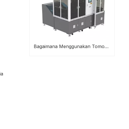
Bagaimana Menggunakan Tomografi Akustik Pengimbasan dalam Industri Semikonduktor?
ia