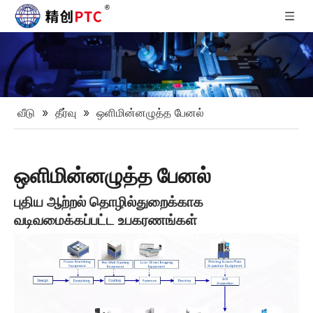
வீடு
»
தீர்வு
»
ஒளிமின்னழுத்த பேனல்
ஒளிமின்னழுத்த பேனல்
புதிய ஆற்றல் தொழில்துறைக்காக
வடிவமைக்கப்பட்ட உபகரணங்கள்