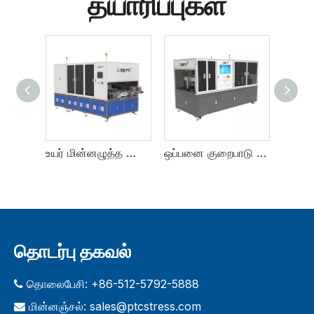
தயாரிப்புகள்
சிங்குலேஷன் உபகரணங்கள்
உயர் மின்னழுத்த சோதனைக் கருவி
ஒப்பனை குறைபாடு ஆய்வு உபகரணங்கள்
தொடர்பு தகவல்
தொலைபேசி: +86-512-5792-5888

மின்னஞ்சல்:
sales@ptcstress.com
