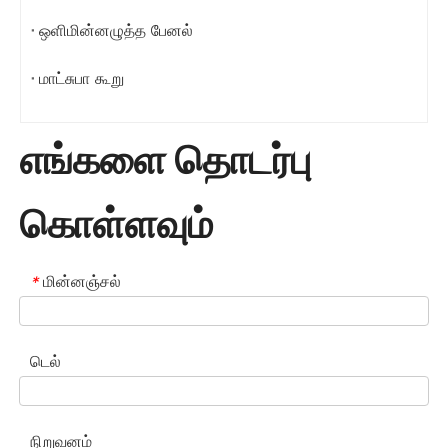
ஒளிமின்னழுத்த பேனல்
மாட்சுபா கூறு
எங்களை தொடர்பு
கொள்ளவும்
மின்னஞ்சல்
*
டெல்
நிறுவனம்