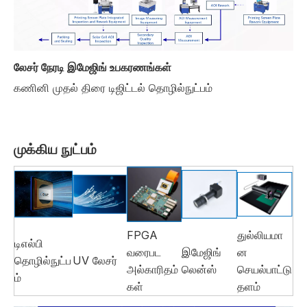
லேசர் நேரடி இமேஜிங் உபகரணங்கள்
கணினி முதல் திரை டிஜிட்டல் தொழில்நுட்பம்
முக்கிய நுட்பம்
FPGA
துல்லியமா
டிஎல்பி
வரைபட
இமேஜிங்
ன
தொழில்நுட்ப
UV லேசர்
அல்காரிதம்
லென்ஸ்
செயல்பாட்டு
ம்
கள்
தளம்