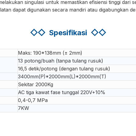
lakukan singulasi untuk memastikan efisiensi tinggi dari s
atan dapat digunakan secara mandiri atau digabungkan den
◇◇
Spesifikasi
◇◇
Maks: 190*138mm (± 2mm)
13 potong/buah (tanpa tulang rusuk)
16,5 detik/potong (dengan tulang rusuk)
3400mm(P)*2000mm(L)*2000mm(T)
Sekitar 2000Kg
AC tiga kawat fase tunggal 220V+10%
0,4-0,7 MPa
7KW