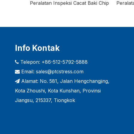
cat Baki Chip
Peralatan Inspeksi Cacat Kosmetik DBC
Info Kontak
Telepon: +86-512-5792-5888

Email:
sales@ptcstress.com

Alamat: No. 581, Jalan Hengchangjing,

Kota Zhoushi, Kota Kunshan, Provinsi
Jiangsu, 215337, Tiongkok