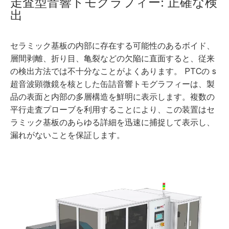
走査型音響トモグラフィー: 正確な検
出
セラミック基板の内部に存在する可能性のあるボイド、
層間剥離、折り目、亀裂などの欠陥に直面すると、従来
の検出方法では不十分なことがよくあります。 PTCの
s
超音波顕微鏡を核とした缶詰音響トモグラフィーは
、製
品の表面と内部の多層構造を鮮明に表示します。複数の
平行走査プローブを利用することにより、この装置はセ
ラミック基板のあらゆる詳細を迅速に捕捉して表示し、
漏れがないことを保証します。