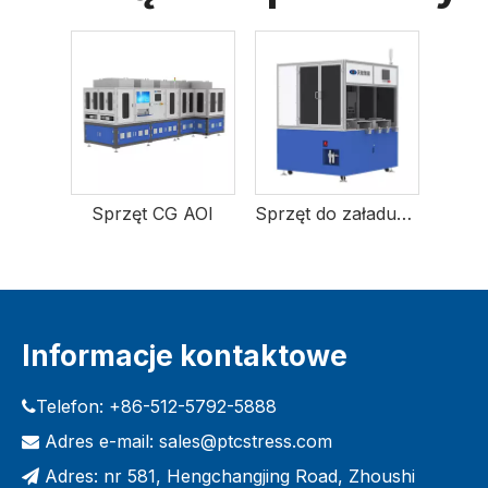
Sprzęt CG AOI
Sprzęt do załadunku i rozładunku stojaków anodowych
Informacje kontaktowe
Telefon: +86-512-5792-5888

Adres e-mail:
sales@ptcstress.com

Adres: nr 581, Hengchangjing Road, Zhoushi
