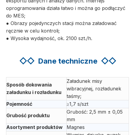
eksportu danych i analizy danych. Interfejs
oprogramowania działa łatwo i można go podłączyć
do MES;
● Obrazy pojedynczych stacji można załadować
ręcznie w celu kontroli;
● Wysoka wydajność, ok. 2100 szt./h.
◇◇
Dane techniczne
◇◇
Załadunek misy
Sposób dokowania
wibracyjnej, rozładunek
załadunku i rozładunku
taśmy;
Pojemność
≥1,7 s/szt
Grubość: 2,5 mm ± 0,05
Grubość produktu
mm
Asortyment produktów
Magnes