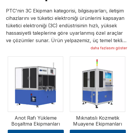
PTC'nin 3C Ekipman kategorisi, bilgisayarları, iletişim
cihazlarını ve tüketici elektroniği ürünlerini kapsayan
tüketici elektroniği (3C) endüstrisinin hızlı, yüksek
hassasiyetli taleplerine göre uyarlanmış özel araçlar
ve çözümler sunar. Ürün yelpazemiz, üç temel teklife
odaklanarak bileşen taşıma, montaj, kalite kontrol ve
daha fazlasını göster
paketleme dahil olmak üzere önemli 3C üretim
süreçlerini desteklemek üzere tasarlanmıştır: Anot
Raf Yükleme Boşaltma Ekipmanı, Mıknatıslı Kozmetik
Kontrol Ekipmanı ve CG AOI (Otomatik Optik Kontrol)
Ekipmanı. Anot Raf Yükleme Boşaltma Ekipmanı,
akıllı telefonlar, dizüstü bilgisayarlar ve diğer
taşınabilir cihazlar için pil üretiminde anot raflarının
kullanımını otomatikleştirerek manuel emeği azaltır,
hasarı en aza indirir ve üretim verimini artırır.
Anot Rafı Yükleme
Mıknatıslı Kozmetik
Mıknatıslı Kozmetik Kontrol Ekipmanı, manyetik
Boşaltma Ekipmanları
Muayene Ekipmanları
bileşenler üzerindeki kozmetik kusurları (çizikler,