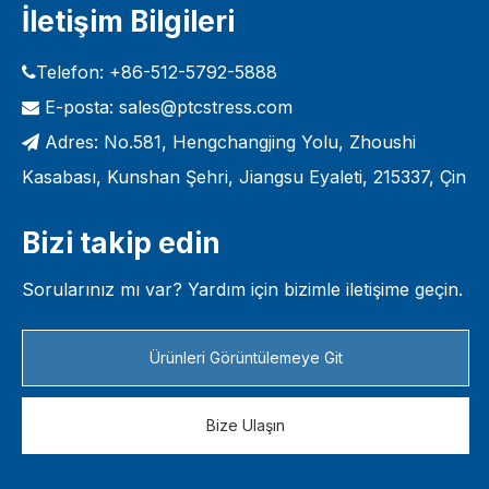
İletişim Bilgileri
izleme olanağı sağlayarak verimliliği optimize eder ve
israfı azaltır. PTC ayrıca kesintisiz üretim sağlamak
için teknik eğitim, bakım hizmetleri ve yedek parça
Telefon: +86-512-5792-5888

tedariği de dahil olmak üzere kapsamlı satış sonrası
E-posta:
sales@ptcstress.com

destek sunmaktadır.
Adres: No.581, Hengchangjing Yolu, Zhoushi

Kasabası, Kunshan Şehri, Jiangsu Eyaleti, 215337, Çin
Bizi takip edin
Sorularınız mı var? Yardım için bizimle iletişime geçin.
Ürünleri Görüntülemeye Git
Bize Ulaşın