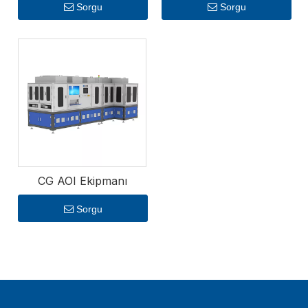
Sorgu
Sorgu
ezikler ve renk bozuklukları gibi) tespit etmek için
gelişmiş yapay görme teknolojisini kullanır; bu, 3C
ürünlerinin estetik ve işlevsel kalitesini sağlamak
açısından kritik öneme sahiptir. CG AOI Ekipmanı, katı
kalite standartlarını korumak için yanlış hizalamalar,
lehimleme sorunları ve bileşen eksiklikleri gibi
kusurları tespit ederek ekran panellerinin, devre
kartlarının ve diğer önemli 3C bileşenlerinin hızlı ve
doğru bir şekilde incelenmesini sağlar. Tüm PTC 3C
Ekipmanları hız, hassasiyet ve güvenilirlik göz
önünde bulundurularak üretilmiştir ve üreticilerin 3C
CG AOI Ekipmanı
endüstrisinin yüksek üretim taleplerini karşılarken
Sorgu
hızlı ürün tasarımı yinelemelerine uyum
sağlamalarına olanak tanır. Ekipman, değişen üretim
ihtiyaçlarına uyum sağlayacak esneklik sağlayan
modüler tasarıma ve özelleştirilebilir parametrelere
sahiptir. Modern üretim yürütme sistemleri (MES) ile
entegrasyon, gerçek zamanlı veri toplama ve süreç