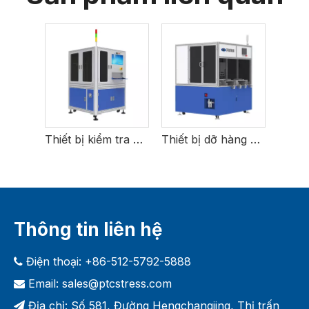
Thiết bị kiểm tra mỹ phẩm nam châm
Thiết bị dỡ hàng Anode Rack
Thông tin liên hệ
Điện thoại: +86-512-5792-5888

Email:
sales@ptcstress.com

Địa chỉ: Số 581, Đường Hengchangjing, Thị trấn
