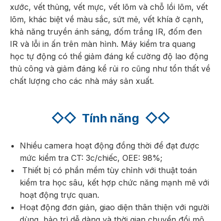
xước, vết thủng, vết mực, vết lõm và chỗ lồi lõm, vết
lõm, khác biệt về màu sắc, sứt mẻ, vết khía ở cạnh,
khả năng truyền ánh sáng, đốm trắng IR, đốm đen
IR và lỗi in ấn trên màn hình. Máy kiểm tra quang
học tự động có thể giảm đáng kể cường độ lao động
thủ công và giảm đáng kể rủi ro cũng như tổn thất về
chất lượng cho các nhà máy sản xuất.
◇◇
Tính năng
◇◇
Nhiều camera hoạt động đồng thời để đạt được
mức kiểm tra CT: 3c/chiếc, OEE: 98%;
Thiết bị có phần mềm tùy chỉnh với thuật toán
kiểm tra học sâu, kết hợp chức năng mạnh mẽ với
hoạt động trực quan.
Hoạt động đơn giản, giao diện thân thiện với người
dùng, bảo trì dễ dàng và thời gian chuyển đổi mô