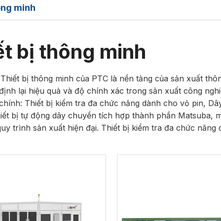
ông minh
ết bị thông minh
hiết bị thông minh của PTC là nền tảng của sản xuất thông
ịnh lại hiệu quả và độ chính xác trong sản xuất công ngh
hính: Thiết bị kiểm tra đa chức năng dành cho vỏ pin, Dâ
iết bị tự động dây chuyền tích hợp thành phần Matsuba, mỗi
quy trình sản xuất hiện đại. Thiết bị kiểm tra đa chức năn
g nghệ cảm biến tiên tiến để phát hiện các khuyết tật, đo
—các thành phần thiết yếu trong lĩnh vực năng lượng mới.
hợp một mạng lưới các cảm biến có độ chính xác cao và h
uy trình lắp ráp, thử nghiệm và đóng gói, giảm lỗi của co
n tử, ô tô và hàng tiêu dùng. Thiết bị tự động hóa dây chu
lý hiệu quả các linh kiện Matsuba, có thiết kế mô-đun cho 
uôn thay đổi. Tất cả Thiết bị thông minh PTC đều được xây