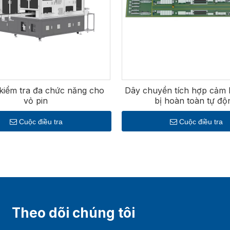
ền mạch với hệ thống thực thi sản xuất (MES) và nền tảng phâ
iện người dùng trực quan, khả năng giám sát từ xa và tích
thông minh của chúng tôi được thiết kế để hỗ trợ các nhà s
y trì kiểm soát chất lượng nghiêm ngặt. Cam kết về chất 
hời nhóm hỗ trợ kỹ thuật của chúng tôi cung cấp hỗ trợ toàn
 kiểm tra đa chức năng cho
Dây chuyền tích hợp cảm b
vỏ pin
bị hoàn toàn tự độ
Cuộc điều tra
Cuộc điều tra
Theo dõi chúng tôi