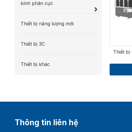
kính phân cực
kết nối li
Với giao d
giải pháp 
Thiết bị năng lượng mới
xuất và du
tế, đồng t
Thiết bị 3C
Thiết bị
Thiết bị khác
Thông tin liên hệ