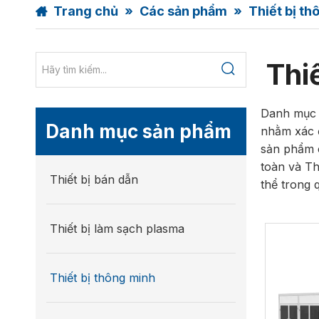
Trang chủ
»
Các sản phẩm
»
Thiết bị th
Thi
Danh mục T
Danh mục sản phẩm
nhằm xác đ
sản phẩm c
toàn và Th
Thiết bị bán dẫn
thể trong 
cao và côn
của vỏ pin
Thiết bị làm sạch plasma
động tích 
cuối các q
nghiệp điệ
Thiết bị thông minh
ráp và xử 
sản xuất l