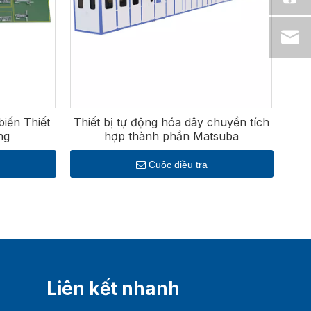
n tích dữ liệu để ra quyết định dựa trên dữ liệu.
 hợp dễ dàng vào dây chuyền sản xuất hiện có, các
ản xuất tối ưu hóa hoạt động, giảm thời gian sản
lượng của PTC đảm bảo tuân thủ các tiêu chuẩn quốc
 diện từ lắp đặt đến đào tạo và bảo trì.
iến Thiết
Thiết bị tự động hóa dây chuyền tích
ng
hợp thành phần Matsuba
Cuộc điều tra
Liên kết nhanh