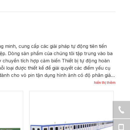
 minh, cung cấp các giải pháp tự động tiên tiến
iệp. Dòng sản phẩm của chúng tôi tập trung vào ba
y chuyền tích hợp cảm biến Thiết bị tự động hoàn
 loại được thiết kế để giải quyết các điểm yếu cụ
g dành cho vỏ pin tận dụng hình ảnh có độ phân giải
 các kích thước quan trọng và đảm bảo tính toàn vẹn
hiển thị thêm
 Dây chuyền tích hợp cảm biến Thiết bị hoàn toàn tự
ệ thống robot để cho phép tự động hóa từ đầu đến
n người và tăng thông lượng cho các ngành công
yền tích hợp linh kiện Matsuba được tùy chỉnh để lắp
phép cấu hình linh hoạt để thích ứng với nhu cầu
 dựng dựa trên nguyên tắc Công nghiệp 4.0, hỗ trợ