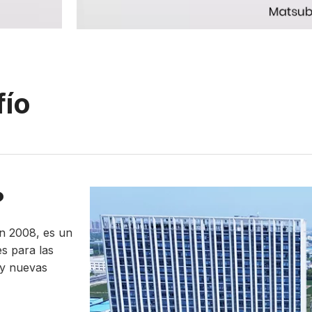
fío
?
en 2008, es un
es para las
 y nuevas