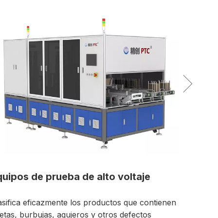
Equipo AOI de una sola unidad
ntienen
Realiza una inspección de defectos cosméticos de
s
alta eficiencia en la parte superior e inferior