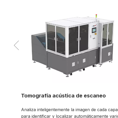
e escaneo
Equipo de singularización
magen de cada capa
Individualiza automáticamente la Ma
utomáticamente varios
unidades individuales, reduce en gra