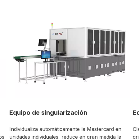
Equipos de prueba de alto voltaje
stercard en
Clasifica eficazmente los productos que co
n medida la
grietas, burbujas, agujeros y otros defecto