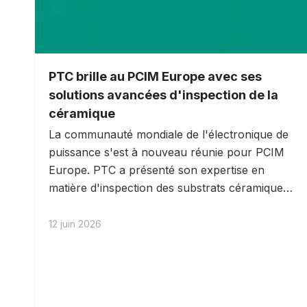
PTC brille au PCIM Europe avec ses
solutions avancées d'inspection de la
céramique
La communauté mondiale de l'électronique de
puissance s'est à nouveau réunie pour PCIM
Europe. PTC a présenté son expertise en
matière d'inspection des substrats céramiques,
avec des systèmes d'inspection optique
automatisés (AOI) conçus pour détecter les
12 juin 2026
défauts de surface et les variations
dimensionnelles sur les substrats en
céramique, AMB et DBC.