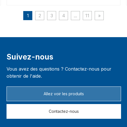
revêtement de surface au plasma des objets.
1
2
3
4
...
11
»
Suivez-nous
Vous avez des questions ? Contactez-nous pour
obtenir de l'aide.
Allez voir les produits
Contactez-nous