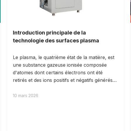
Introduction principale de la
technologie des surfaces plasma
Le plasma, le quatrième état de la matière, est
une substance gazeuse ionisée composée
d'atomes dont certains électrons ont été
retirés et des ions positifs et négatifs générés
après l'ionisation des atomes. Ce gaz ionisé est
constitué d'atomes, de molécules, de groupes
10 mars 2026
atomiques, d'ions et d'électrons. Son
application sur la surface des objets permet
d'obtenir un nettoyage ultra-propre, une
activation de surface, une gravure et un