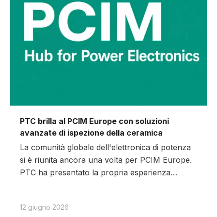
PTC brilla al PCIM Europe con soluzioni
avanzate di ispezione della ceramica
La comunità globale dell'elettronica di potenza
si è riunita ancora una volta per PCIM Europe.
PTC ha presentato la propria esperienza
nell'ispezione dei substrati ceramici,
presentando sistemi di ispezione ottica
12 giugno 2026
automatizzata (AOI) progettati per rilevare difetti