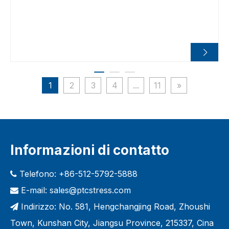
superficiali e variazioni dimensionali su substrati
ceramici, AMB e DBC.
1
2
3
4
...
11
»
Informazioni di contatto
Telefono: +86-512-5792-5888

E-mail:
sales@ptcstress.com

Indirizzo: No. 581, Hengchangjing Road, Zhoushi

Town, Kunshan City, Jiangsu Province, 215337, Cina