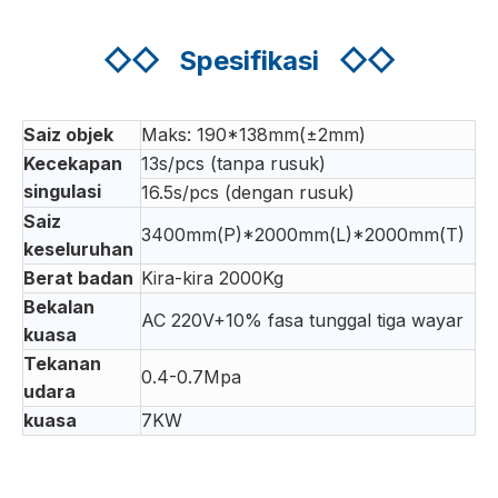
◇◇
Spesifikasi
◇◇
Saiz objek
Maks: 190*138mm(±2mm)
Kecekapan
13s/pcs (tanpa rusuk)
singulasi
16.5s/pcs (dengan rusuk)
Saiz
3400mm(P)*2000mm(L)*2000mm(T)
keseluruhan
Berat badan
Kira-kira 2000Kg
Bekalan
AC 220V+10% fasa tunggal tiga wayar
kuasa
Tekanan
0.4-0.7Mpa
udara
kuasa
7KW