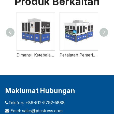
Produk Berkaitan
Peralatan Pemeriksaan Kecacatan Kosmetik
Dimensi, Ketebalan Dan Peralatan Pemeriksaan Warpage
Peralatan Pemeriksaan Faktor Pengukir AMB
Maklumat Hubungan
Telefon: +86-512-5792-5888

Emel:
sales@ptcstress.com
