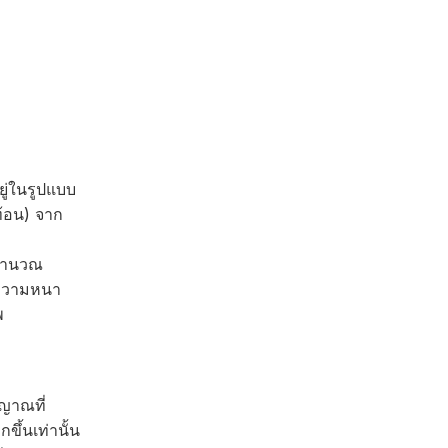
ู่ในรูปแบบ
ท้อน) จาก
รคำนวณ
มีความหนา
พ
ญาณที่
ึ้นเท่านั้น