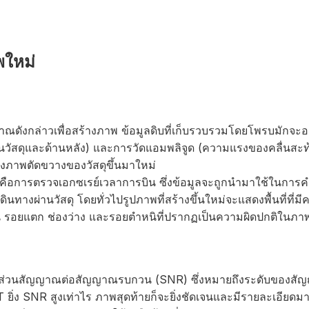
พใหม่
ณดังกล่าวเพื่อสร้างภาพ ข้อมูลดิบที่เก็บรวบรวมโดยโพรบมักจะอย
งผ่านวัสดุและด้านหลัง) และการวัดแอมพลิจูด (ความแรงของคลื่นสะ
้างภาพตัดขวางของวัสดุขึ้นมาใหม่
T คือการตรวจเอกซเรย์เวลาการบิน ซึ่งข้อมูลจะถูกนำมาใช้ในกา
ินทางผ่านวัสดุ โดยทั่วไปรูปภาพที่สร้างขึ้นใหม่จะแสดงพื้นที่ที่
ช่น รอยแตก ช่องว่าง และรอยตำหนิที่ปรากฏเป็นความผิดปกติในภา
ตราส่วนสัญญาณต่อสัญญาณรบกวน (SNR) ซึ่งหมายถึงระดับของสัญ
ิ่ง SNR สูงเท่าไร ภาพสุดท้ายก็จะยิ่งชัดเจนและมีรายละเอียดมากข