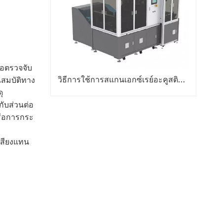
ื่อตรวจจับ
วิธีการใช้การสแกนเอกซ์เรย์อะคูสติกในอุตสาหกรรมเซมิคอนดักเตอร์
ณสมบัติทาง
ุ
กับส่วนต่อ
รือการกระ
เสียงแทน