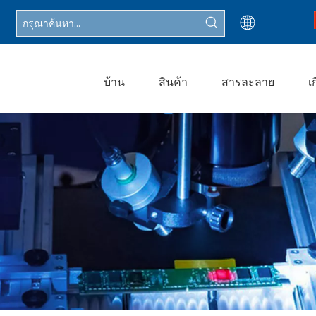
บ้าน
สินค้า
สารละลาย
เ