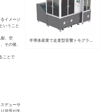
するイメージ
るということ
亀裂、空
半導体産業で走査型音響トモグラフィーを使用するにはどうすればよいですか?
し、その後、
ることで
ンスデューサ
より信号が生