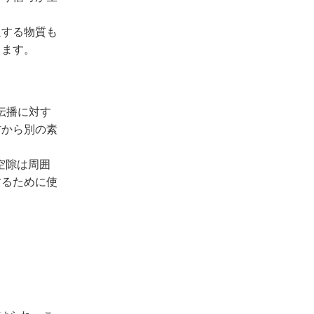
。
過する物質も
します。
伝播に対す
材から別の素
空隙は周囲
するために使