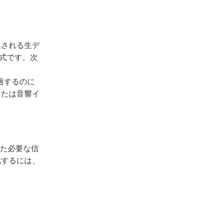
集される生デ
形式です。次
過するのに
または音響イ
した必要な信
成するには、