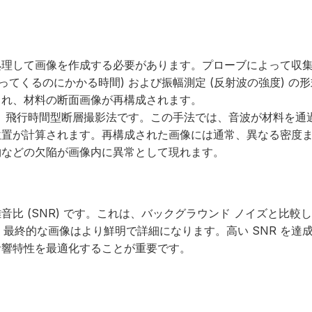
処理して画像を作成する必要があります。プローブによって収
てくるのにかかる時間) および振幅測定 (反射波の強度) の
され、材料の断面画像が再構成されます。
は、飛行時間型断層撮影法です。この手法では、音波が材料を通
位置が計算されます。再構成された画像には通常、異なる密度
物などの欠陥が画像内に異常として現れます。
比 (SNR) です。これは、バックグラウンド ノイズと比較
ど、最終的な画像はより鮮明で詳細になります。高い SNR を達
音響特性を最適化することが重要です。