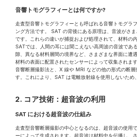
音響トモグラフィーとは何ですか?
走査型音響トモグラフィーとも呼ばれる音響トモグラ
ング方法です。 SAT の背後にある原理は、音波が
です。これらの違いが捕捉および処理されて、材料の
SATでは、人間の耳には聞こえない高周波の音波であ
隙、異なる材料層間の境界など、さまざまな界面に遭
材料の表面に配置されたセンサーによって収集されま
音響断層撮影法と、X 線や MRI などの他の形式の
す。これにより、SAT は電離放射線を使用しないため
2. コア技術：超音波の利用
SAT における超音波の仕組み
走査型音響断層撮影の中心となるのは、超音波の使用
ーによって生成されます。超音波は材料中を伝播し、