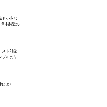
最も小さな
半導体製造の
テスト対象
ンプルの準
性により、