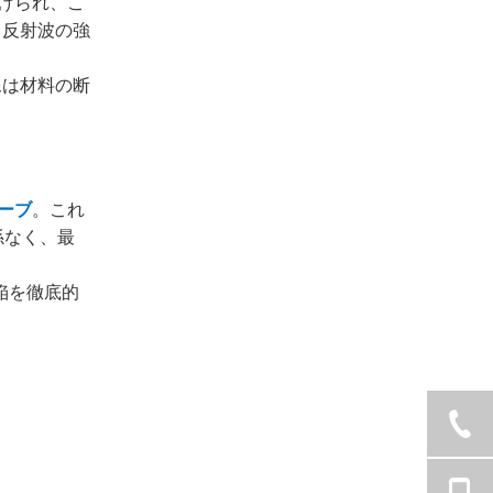
向けられ、こ
と反射波の強
像は材料の断
ーブ
。これ
係なく、最
陥を徹底的