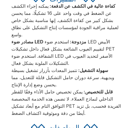
كفاءة عالية في الكشف عن الدفعة:
يمكنه إجراء الكشف
عن الضغط في وقت واحد على 16 تشكيلًا، مما يحسن
بشكل كبير من كفاءة الكشف. إنها مناسبة بشكل خاص
لعملية مراقبة الجودة لمؤسسات إنتاج التشكيل على نطاق
واسع.
مصادر ضوء LED مزدوجة:
استخدم ضوء LED الأبيض
لتقييم العيوب الشائعة بشكل فعال داخل تشكيلات PET
الشفافة. استخدم ضوء LED الأصفر لتحديد العيوب في
التشكيلات الملونة بشكل فعال.
سهولة التشغيل:
تتميز المعدات بأزرار تشغيل بسيطة
وبديهية. سرعة دوران حامل التشكيل قابلة للتعديل، مما
يحسن وضع إدارة الإنتاج.
قابل للتخصيص:
يمكن تخصيص حامل الأداء وفقًا للقطر
الداخلي لنماذج العملاء. لا تضمن هذه الخدمة المخصصة
التوافق التام مع أبعاد تشكيل PET الفريدة فحسب، بل تزيد
أيضًا من دقة وموثوقية اكتشاف الضغط.
◇◇
المواصفات
◇◇