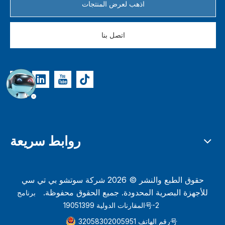
اذهب لعرض المنتجات
اتصل بنا
روابط سريعة
حقوق الطبع والنشر ©
2026
شركة سوتشو بي تي سي
للأجهزة البصرية المحدودة. جميع الحقوق محفوظة.
برنامج
المقارنات الدولية 19051399号-2
رقم الهاتف 32058302005951号