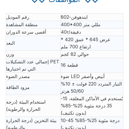
ايندهوفن-802
رقم الموديل
400*400 مللي متر
منطقة المشاهدة
40r/دقيقة
أقصى سرعة الدوران
عرض 645 * عمق 420 *
البعد
ارتفاع 700 ملم
حوالي 82 كجم
وزن
إجمالي عدد التشكيلات PET
16 قطعة
التي تم اختبارها
ضوء LED أبيض وأصفر
مصدر الضوء
التيار المتردد 220 فولت ± 10%
مزود الطاقة
50/60 هرتز
يُستخدم في الأماكن المغلقة، 15-
استخدام البيئة (درجة
35 درجة مئوية 25%-85%
الحرارة والرطوبة)
(بدون تكثيف)
10-45 درجة مئوية 25%-85%
بيئة التخزين (درجة الحرارة
(بدون تكثيف)
والرطوبة)