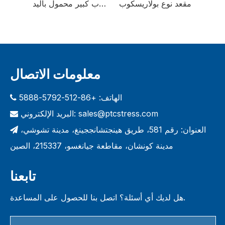
مقعد نوع بولاريسكوب
بولاريسكوب كبير محمول باليد
بولار
معلومات الاتصال
الهاتف: +86-512-5792-5888

sales@ptcstress.com
البريد الإلكتروني:

العنوان: رقم 581، طريق هينجتشانججينغ، مدينة تشوشي،

مدينة كونشان، مقاطعة جيانغسو، 215337، الصين
تابعنا
هل لديك أي أسئلة؟ اتصل بنا للحصول على المساعدة.