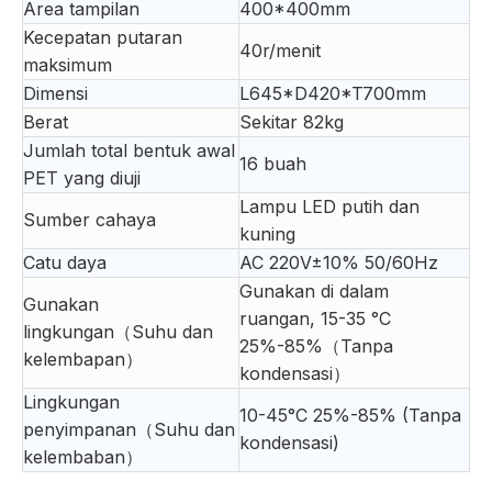
Area tampilan
400*400mm
Kecepatan putaran
40r/menit
maksimum
Dimensi
L645*D420*T700mm
Berat
Sekitar 82kg
Jumlah total bentuk awal
16 buah
PET yang diuji
Lampu LED putih dan
Sumber cahaya
kuning
Catu daya
AC 220V±10% 50/60Hz
Gunakan di dalam
Gunakan
ruangan, 15-35 °C
lingkungan（Suhu dan
25%-85%（Tanpa
kelembapan）
kondensasi）
Lingkungan
10-45°C 25%-85% (Tanpa
penyimpanan（Suhu dan
kondensasi)
kelembaban）