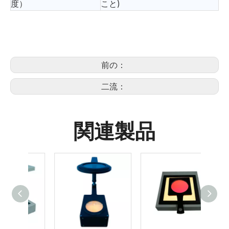
度）
こと)
前の：
二流：
関連製品