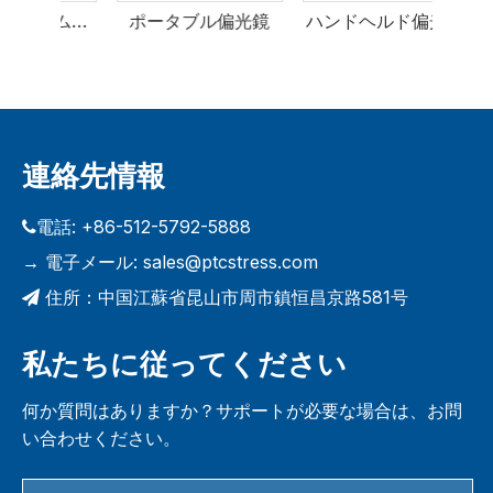
PETプリフォームひずみビューア
ポータブル偏光鏡
ハンド
連絡先情報
電話: +86-512-5792-5888

電子メール:
sales@ptcstress.com
→
住所：中国江蘇省昆山市周市鎮恒昌京路581号

私たちに従ってください
何か質問はありますか？サポートが必要な場合は、お問
い合わせください。