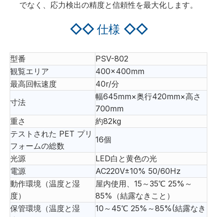
でなく、応力検出の精度と信頼性を最大化します。
◇◇
仕様
◇◇
型番
PSV-802
観覧エリア
400×400mm
最高回転速度
40r/分
幅645mm×奥行420mm×高さ
寸法
700mm
重さ
約82kg
テストされた PET プリ
16個
フォームの総数
光源
LED白と黄色の光
電源
AC220V±10% 50/60Hz
動作環境（温度と湿
屋内使用、15～35℃ 25%～
度）
85%（結露なきこと）
保管環境（温度と湿
10～45℃ 25%～85%(結露なき