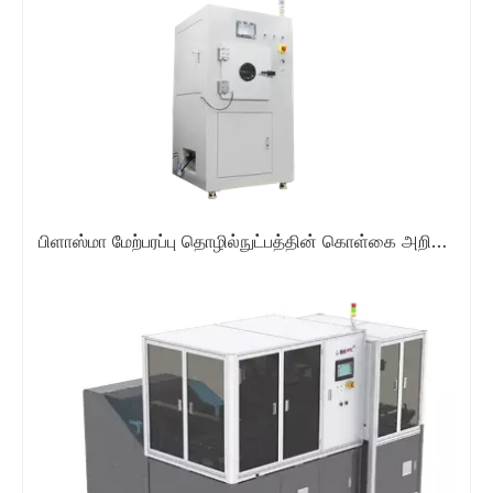
பிளாஸ்மா மேற்பரப்பு தொழில்நுட்பத்தின் கொள்கை அறிமுகம்