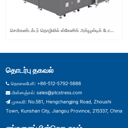
செமிகண்டக்டர் தொழிலில் ஸ்கேனிங் அக்யூஸ்டிக் டோமோகிராபியை எவ்வாறு பயன்படுத்துவது?
தொடர்பு தகவல்
தொலைபேசி: +86-512-5792-5888

மின்னஞ்சல்:
sales@ptcstress.com

முகவரி: No.581, Hengchangjing Road, Zhoushi

Town, Kunshan City, Jiangsu Province, 215337, China