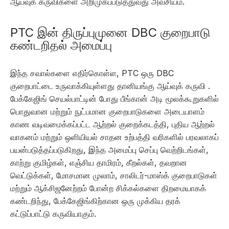
ஆய்வுக் கருவிகளை அறிமுகப்படுத்துவது அவசியம்.
PTC இன் திருப்புமுனை DBC குறைபாடு
கண்டறிதல் அமைப்பு
இந்த சவால்களை எதிர்கொள்ள, PTC ஒரு DBC
குறைபாட்டை உருவாக்கியுள்ளது
தானியங்கு ஆய்வுக் கருவி .
பேக்கேஜிங் செயல்பாட்டின் போது பீங்கான் அடி மூலக்கூறுகளில்
பொதுவான மற்றும் நுட்பமான குறைபாடுகளை அடையாளம்
காண வடிவமைக்கப்பட்ட ஆற்றல் குறைக்கடத்தி, புதிய ஆற்றல்
வாகனம் மற்றும் ஒளியியல் சாதன உற்பத்தி வரிகளில் பரவலாகப்
பயன்படுத்தப்படுகிறது, இந்த அமைப்பு செப்பு வெற்றிடங்கள்,
காற்று குமிழ்கள், எஞ்சிய தாமிரம், கீறல்கள், தவறான
வெட்டுக்கள், மோசமான முலாம், சாலிடர்-மாஸ்க் குறைபாடுகள்
மற்றும் ஆக்சிஜனேற்றம் போன்ற சிக்கல்களை திறமையாகக்
கண்டறிந்து, பேக்கேஜிங்கிற்கான ஒரு முக்கிய தரக்
கட்டுப்பாட்டு கருவியாகும்.