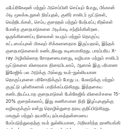
ஃபேப்ரிகேஷன் மற்றும் அசெம்பிளி செய்யும் போது, ​​பீங்கான்
அடி மூலக்கூறுகள் நிரப்புதல், குளிர் சாலிடர் மூட்டுகள்,
வெற்றிடங்கள், செம்பு குறைதல் மற்றும் மேற்பரப்பு கீறல்கள்
போன்ற குறைபாடுகளை அடிக்கடி சந்திக்கின்றன.
ஒருங்கிணைப்பு நிலைகள் உயரும் மற்றும் தொகுப்பு
கட்டமைப்புகள் மிகவும் சிக்கலானதாக இருப்பதால், இந்தக்
குறைபாடுகளைக் கண்டறிவது கடினமாகிறது. பாரம்பரிய X-
ray அழிவில்லாத சோதனையானது, வழியாக மற்றும் சாலிடர்
மூட்டுகளை விரைவாக திரையிடலாம், ஆனால் இரு பரிமாண
இமேஜிங் பல அடுக்கு அல்லது உயர்-துல்லியமான
தொகுப்புகளை பரிசோதிக்கும் போது பட மேலடுக்கு மற்றும்
குருட்டு புள்ளிகளால் பாதிக்கப்படுகிறது. இத்தகைய
கண்டறியப்படாத குறைபாடுகள் பேக்கேஜிங் விளைச்சலை 15-
20% குறைக்கலாம், இது கணிசமான நிதி இழப்புகளுக்கு
வழிவகுக்கும் என்று தொழில்துறை தரவு குறிப்பிடுகிறது.
மகசூல் மற்றும் தயாரிப்பு நம்பகத்தன்மையை
மேம்படுத்துவதற்கு உயர் துல்லியமான, அறிவார்ந்த தானியங்கி