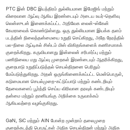
PTC இன் DBC இயந்திரம் துல்லியமான இமேஜிங் மற்றும்
விரைவான ஆய்வு ஆகிய இரண்டையும் அடைய உயர்-தெளிவு
லென்ஸுடன் இணைக்கப்பட்ட அதிவேக லைன்-ஸ்கேன்
கேமராவைக் கொண்டுள்ளது. ஒரு துல்லியமான இயக்க தளம்
படத்தின் நிலைத்தன்மையை உறுதி செய்கிறது, அதே நேரத்தில்
பல-நிலை ஆப்டிகல் சிஸ்டம் மிஸ் விகிதங்களைக் கணிசமாகக்
குறைக்கிறது. கருவியானது இன்லைன் சரிபார்ப்பு மற்றும்
பணிநிலைய மறு ஆய்வு முறைகள் இரண்டையும் ஆதரிக்கிறது,
குறைபாடு உறுதிப்படுத்தல் செயல்திறனை பெரிதும்
மேம்படுத்துகிறது. அதன் ஒருங்கிணைக்கப்பட்ட மென்பொருள்,
கடுமையான செயல்முறை-கட்டுப்பாடு மற்றும் கண்டறியும்
தேவைகளைப் பூர்த்தி செய்ய விரிவான தரவுக் கண்டறியும்
தன்மை மற்றும் தானியங்கு அறிக்கை உருவாக்கம்
ஆகியவற்றை வழங்குகிறது.
GaN, SiC மற்றும் AlN போன்ற மூன்றாம் தலைமுறை
குறைக்கடத்தி பொருட்கள் அதிக செயல்திறன் மற்றும் அதிக