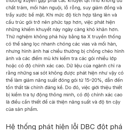
thường xuyên gặp phải các khuyết tật như không đủ
chất trám, mối hàn nguội, lỗ rỗng, suy giảm đồng và
trầy xước bề mặt. Khi mức độ tích hợp tăng lên và
cấu trúc gói trở nên phức tạp hơn, việc phát hiện
những khiếm khuyết này ngày càng khó khăn hơn.
Thử nghiệm không phá hủy bằng tia X truyền thống
có thể sàng lọc nhanh chóng các vias và mối hàn,
nhưng hình ảnh hai chiều thường bị chồng chéo hình
ảnh và các điểm mù khi kiểm tra các gói nhiều lớp
hoặc có độ chính xác cao. Dữ liệu của ngành chỉ ra
rằng những sai sót không được phát hiện như vậy có
thể làm giảm năng suất đóng gói từ 15–20%, dẫn đến
tổn thất tài chính đáng kể. Do đó, việc giới thiệu thiết
bị kiểm tra tự động thông minh, có độ chính xác cao
là điều cần thiết để cải thiện năng suất và độ tin cậy
của sản phẩm.
Hệ thống phát hiện lỗi DBC đột phá