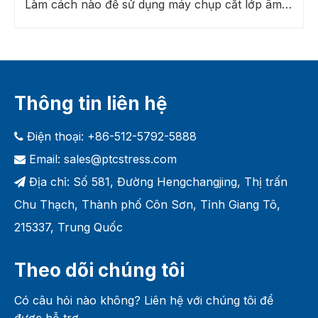
Làm cách nào để sử dụng máy chụp cắt lớp âm thanh quét trong ngành bán dẫn?
Thông tin liên hệ
Điện thoại: +86-512-5792-5888

Email:
sales@ptcstress.com

Địa chỉ: Số 581, Đường Hengchangjing, Thị trấn

Chu Thạch, Thành phố Côn Sơn, Tỉnh Giang Tô,
215337, Trung Quốc
Theo dõi chúng tôi
Có câu hỏi nào không? Liên hệ với chúng tôi để