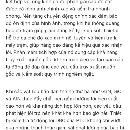
kết hợp với ống kính có độ phân giải cao để đạt
được cả hình ảnh chính xác và kiểm tra nhanh
chóng. Nền tảng chuyển động chính xác đảm bảo
độ ổn định của hình ảnh, trong khi hệ thống quang
học đa trạm giúp giảm đáng kể tỷ lệ bỏ sót. Thiết bị
hỗ trợ cả chế độ xác minh nội tuyến và kiểm tra lại
máy trạm, giúp nâng cao đáng kể hiệu quả xác nhận
lỗi. Phần mềm tích hợp của nó cung cấp khả năng
truy xuất nguồn gốc dữ liệu toàn diện và tạo báo cáo
tự động để đáp ứng các yêu cầu truy xuất nguồn
gốc và kiểm soát quy trình nghiêm ngặt.
Khi các vật liệu bán dẫn thế hệ thứ ba như GaN, SiC
và AlN thúc đẩy chất nền gốm hướng tới hiệu suất
cao hơn và khả năng tích hợp lớn hơn, các yêu cầu
phát hiện lỗi trở nên khắt khe hơn bao giờ hết. Thiết
bị kiểm tra tự động lỗi DBC của PTC không chỉ vượt
qua những thách thức giám sát chất lượng của bao bì