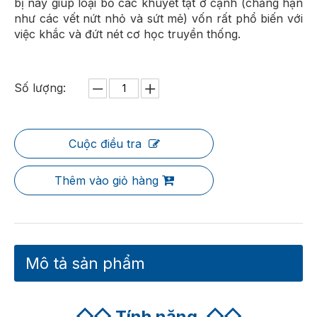
bị này giúp loại bỏ các khuyết tật ở cạnh (chẳng hạn
như các vết nứt nhỏ và sứt mẻ) vốn rất phổ biến với
việc khắc và đứt nét cơ học truyền thống.
Số lượng:
Cuộc điều tra
Thêm vào giỏ hàng
Mô tả sản phẩm
◇◇
Tính năng
◇◇