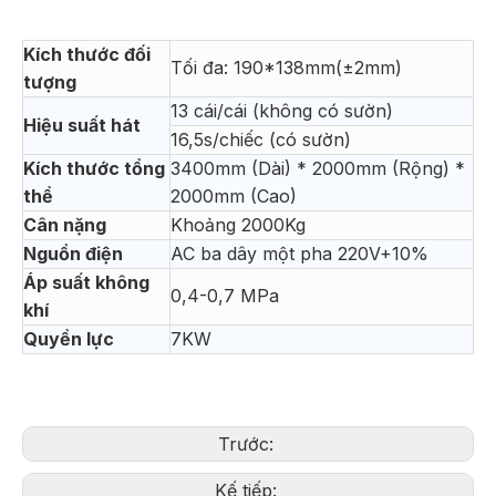
Kích thước đối
Tối đa: 190*138mm(±2mm)
tượng
13 cái/cái (không có sườn)
Hiệu suất hát
16,5s/chiếc (có sườn)
Kích thước tổng
3400mm (Dài) * 2000mm (Rộng) *
thể
2000mm (Cao)
Cân nặng
Khoảng 2000Kg
Nguồn điện
AC ba dây một pha 220V+10%
Áp suất không
0,4-0,7 MPa
khí
Quyền lực
7KW
Trước:
Kế tiếp: