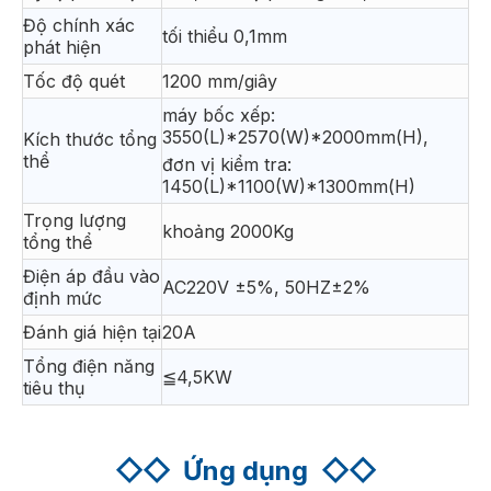
Độ chính xác
tối thiểu 0,1mm
phát hiện
Tốc độ quét
1200 mm/giây
máy bốc xếp:
3550(L)*2570(W)*2000mm(H),
Kích thước tổng
thể
đơn vị kiểm tra:
1450(L)*1100(W)*1300mm(H)
Trọng lượng
khoảng 2000Kg
tổng thể
Điện áp đầu vào
AC220V ±5%, 50HZ±2%
định mức
Đánh giá hiện tại
20A
Tổng điện năng
≦4,5KW
tiêu thụ
◇◇
Ứng dụng
◇◇